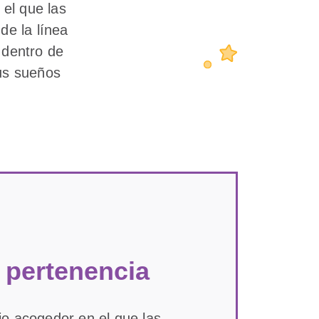
el que las
de la línea
dentro de
sus sueños
 pertenencia
o acogedor en el que las