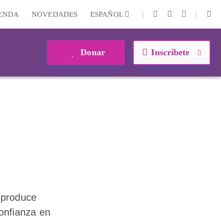
|
|
IENDA
NOVEDADES
ESPAÑOL
Donar
Inscríbete
 produce
onfianza en